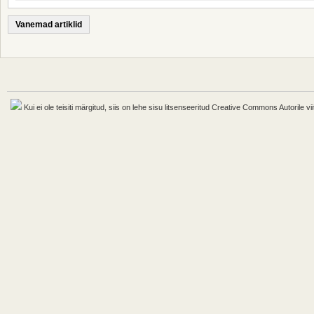
Vanemad artiklid
Kui ei ole teisiti märgitud, siis on lehe sisu litsenseeritud Creative Commons Autorile vii