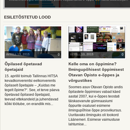
ESILETÕSTETUD LOOD
APRILL 13, 2015
0
APRILL 13, 2015
0
Õpilased õpetavad
Kelle oma on õppimine?
õpetajaid
Ilmingupõhisest õppimisest
Otavan Opisto e-õppes ja
15. aprillil toimub Tallinnas HITSA
võrgustikes
kevadkonverentsi eelkonverents
õpilaselt õpetajale – „Kuidas me
Soomes asuv Otavan Opisto andis
tegelt õpime?“. See, et terve päeva
õpilastele õppimises vabad käed
õpetavad õpilased õpetajaid,
aastal 2007, kui e-õppes teostati
teevad ettekandeid ja juhendavad
täiskasvanute gümnaasiumi
kõiki töötube, on erandlik mis...
õppurite osalusel esimene
ilmingupõhise õppe proovikursus.
Uuritavaks ilminguks oli tookord
Läänemeri. Esimese vaimustuse
lahtumise...