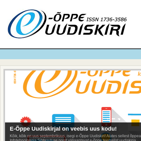
E-Õppe Uudiskirjal on veebis uus kodu!
Kõik, kõik on uus septembrikuus, isegi e-Õppe Uudiskiri! Alates sellest õppe
Infotehnoloogia Sihtasutuse poolt väljaantavat e-õppe teemalist uudiskirja...