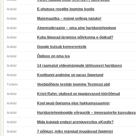
E-ohutuse reeglite loomine koolis
Artiklid
Matemaatika – mängi sellega natuke!
Artiklid
Ainemoderaator – oma aine haridustehnoloog
Artiklid
Kuhu liiguvad järgmise põlvkonna e-õpikud?
Artiklid
Google kutsub konverentsile
Artiklid
Õpiloos on oma iva
Artiklid
14 raamatut videomängude tähtsusest hariduses
Artiklid
Koolitunni andmine on paras õppetund
Artiklid
Veebipõhiste testide loomine Testmozi abil
Tööleht
Kristi Rahn: olulised on igapäevased töörõõmud
Artiklid
Kool peab õpetama elus hakkamasaamist
Artiklid
Haridustehnoloogide võrgustik – innovaatorite kasvulava
Artiklid
Mida kujutab endast arenguvestlus eKoolis?
Artiklid
7 põhjust, miks mängud muudavad õppimist
Artiklid