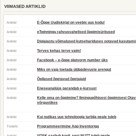
VIIMASED ARTIKLID
E-Õppe Uudiskirjal on veebis uus kodu!
Artiklid
eTwinningu rahvusvahelised õppimisüritused
Artiklid
Digiajastu võimalused kutsehariduses ootavad kasutami
Artiklid
Terves kehas terve vaim!
Artiklid
Facebook – e-õppe platvorm number üks
Artiklid
Miks on vaja toetada üldpädevuste arengut
Artiklid
Õpilased õpetavad õpetajaid
Artiklid
Eneseanalüüs parandab e-kursust
Artiklid
Kelle oma on õppimine? Ilmingupõhisest õppimisest Otav
Artiklid
võrgustikes
Kui nutikas uus tehnoloogia tarbija peale tuleb
Artiklid
Programmeerimine App Inventoriga
Tööleht
VOSK saabub kooli, sest NUTT tuleb peale
Artiklid