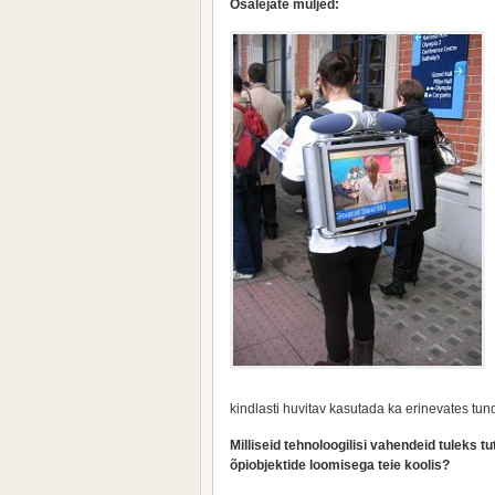
Osalejate muljed:
kindlasti huvitav kasutada ka erinevates tun
Milliseid tehnoloogilisi vahendeid tuleks 
õpiobjektide loomisega teie koolis?