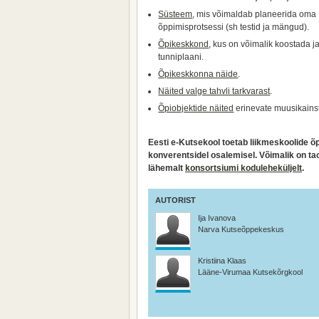
Süsteem
, mis võimaldab planeerida oma
õppimisprotsessi (sh testid ja mängud).
Õpikeskkond
, kus on võimalik koostada ja
tunniplaani.
Õpikeskkonna näide
.
Näited valge tahvli tarkvarast
.
Õpiobjektide näited
erinevate muusikains
Eesti e-Kutsekool toetab liikmeskoolide õ
konverentsidel osalemisel. Võimalik on t
lähemalt
konsortsiumi koduleheküljelt
.
AUTORIST
Ija Ivanova
Narva Kutseõppekeskus
Kristiina Klaas
Lääne-Virumaa Kutsekõrgkool