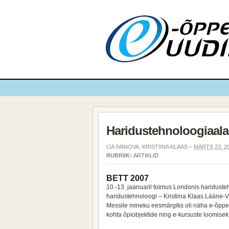
Haridustehnoloogiaal
IJA IVANOVA, KRISTIINA KLAAS –
MÄRTS 23, 2
RUBRIIK:
ARTIKLID
BETT 2007
10.-13. jaanuaril toimus Londonis haridus
haridustehnoloogi – Kristiina Klaas Lääne-
Messile mineku eesmärgiks oli näha e-õppe 
kohta õpiobjektide ning e-kursuste loomisek