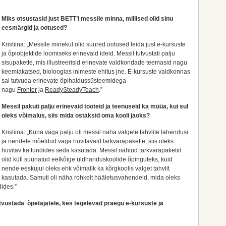
Miks otsustasid just BETT’i messile minna, millised olid sinu
eesmärgid ja ootused?
Kristiina: „Messile minekul olid suured ootused leida just e-kursuste
ja õpiobjektide loomiseks erinevaid ideid. Messil tutvustati palju
sisupakette, mis illustreerisid erinevate valdkondade teemasid nagu
keemiakatsed, bioloogias inimeste ehitus jne. E-kursuste valdkonnas
sai tutvuda erinevate õpihaldussüsteemidega
nagu
Fronter
ja
ReadySteadyTeach
.”
Messil pakuti palju erinevaid tooteid ja teenuseid ka müüa, kui sul
oleks võimalus, siis mida ostaksid oma kooli jaoks?
Kristiina: „Kuna väga palju oli messil näha valgete tahvlite lahendusi
ja nendele mõeldud väga huvitavaid tarkvarapakette, siis oleks
huvitav ka tundides seda kasutada. Messil nähtud tarkvarapaketid
olid küll suunatud eelkõige üldhariduskoolide õpinguteks, kuid
nende eeskujul oleks ehk võimalik ka kõrgkoolis valget tahvlit
kasutada. Samuti oli näha rohkelt hääletusvahendeid, mida oleks
dides.”
tutvustada õpetajatele, kes tegelevad praegu e-kursuste ja