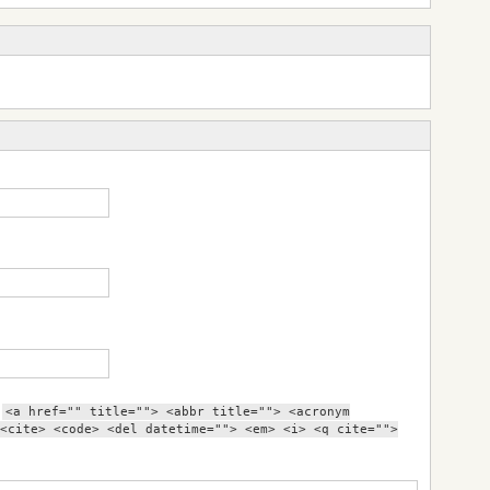
:
<a href="" title=""> <abbr title=""> <acronym
<cite> <code> <del datetime=""> <em> <i> <q cite="">