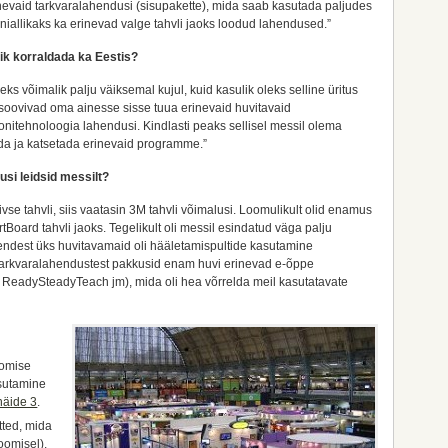
erinevaid tarkvaralahendusi (sisupakette), mida saab kasutada paljudes
niallikaks ka erinevad valge tahvli jaoks loodud lahendused.”
ik korraldada ka Eestis?
eks võimalik palju väiksemal kujul, kuid kasulik oleks selline üritus
 soovivad oma ainesse sisse tuua erinevaid huvitavaid
nitehnoloogia lahendusi. Kindlasti peaks sellisel messil olema
ida ja katsetada erinevaid programme.”
dusi leidsid messilt?
ivse tahvli, siis vaatasin 3M tahvli võimalusi. Loomulikult olid enamus
oard tahvli jaoks. Tegelikult oli messil esindatud väga palju
nendest üks huvitavamaid oli hääletamispultide kasutamine
. Tarkvaralahendustest pakkusid enam huvi erinevad e-õppe
 ReadySteadyTeach jm), mida oli hea võrrelda meil kasutatavate
oomise
sutamine
näide 3
.
tted, mida
oomisel).