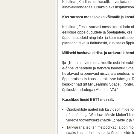
Kristiina: „Kindlasti on kasulik tutvustada 
ainevaldkondades. Lisaks oleks inspiratsioo
Kas sarnast messi oleks võimalik ja kasul
Kristiina: „Eestis sarnast messi korraldada ol
eelkõige õppejõududele ja õpetajatele, kes
õppemeetodeid ning info- ja kommunikatsioo
planeeritud valik töötubasid, kus saaks õpp
Milliseid huvitavaid riist- ja tarkvaralahen
Ija: „Kuna soovime oma koolile osta interakti
e-õppe vahendeid ja tarkvara toodetud SmartB
huvitavaid ja põnevaid riistvaralahendusi, 
õppeprotsessis koos interaktiivse tahvliga
keskkonnad (nt My Learning Space, Fronter,
õpikeskkondadega (Moodle, IVA).”
Kasulikud lingid BETT messilt:
Õpiobjektide näited (sh ka videofilmide l
põhimõtted ja Windows Movie Maker’i ka
videote töötlemiseks):
näide 1
;
näide 2
ja
Tarkvaranäited
(sh metoodikad ja põhimõ
saaks kasutada kursuste ja õpiobjektide l