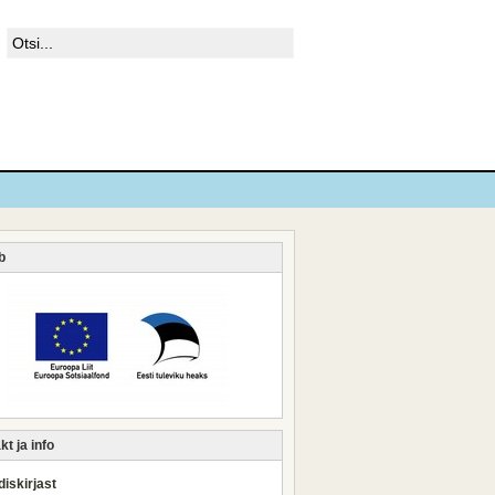
b
t ja info
iskirjast