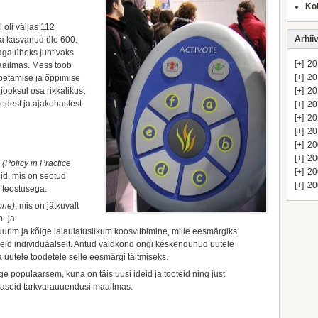
Ko
 oli väljas 112
Arhii
a kasvanud üle 600.
aga üheks juhtivaks
[+]
20
aailmas. Mess toob
[+]
20
petamise ja õppimise
ooksul osa rikkalikust
[+]
20
eedest ja ajakohastest
[+]
20
[+]
20
[+]
20
[+]
20
[+]
20
s
(Policy in Practice
[+]
20
id, mis on seotud
[+]
20
a teostusega.
one)
, mis on jätkuvalt
- ja
rim ja kõige laiaulatuslikum koosviibimine, mille eesmärgiks
eid individuaalselt. Antud valdkond ongi keskendunud uutele
a uutele toodetele selle eesmärgi täitmiseks.
e populaarsem, kuna on täis uusi ideid ja tooteid ning just
maseid tarkvarauuendusi maailmas.