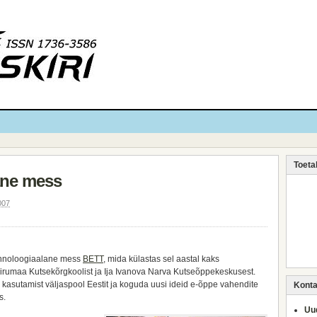
Toeta
ane mess
007
tehnoloogiaalane mess
BETT
, mida külastas sel aastal kaks
Virumaa Kutsekõrgkoolist ja Ija Ivanova Narva Kutseõppekeskusest.
kasutamist väljaspool Eestit ja koguda uusi ideid e-õppe vahendite
Kontak
s.
Uud