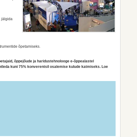
 jälgida
trumentide õpetamiseks.
petajaid, õppejõude ja haridustehnolooge e-õppealastel
aotleda kuni 75% konverentsil osalemise kulude katmiseks. Loe