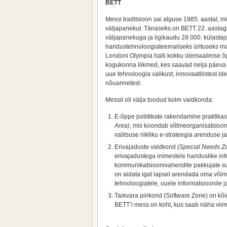
BETT
Messi traditsioon sai alguse 1985. aastal, mil
väljapanekut. Tänaseks on BETT 22. aastag
väljapanekuga ja ligikaudu 28 000. külastaj
haridustehnoloogiateemaliseks ürituseks m
Londoni Olympia halli kokku ülemaailmse õ
kogukonna liikmed, kes saavad nelja päeva j
uue tehnoloogia valikust, innovaatilistest id
nõuannetest.
Messil oli välja toodud kolm valdkonda:
E-õppe poliitikate rakendamine praktika
Area)
, mis koondab võtmeorganisatsioon
valitsuse riikliku e-strateegia arenduse j
Erivajaduste valdkond
(Special Needs Z
erivajadustega inimestele hariduslike info
kommunikatsioonivahendite pakkujate suu
on aidata igal lapsel arendada oma võim
tehnoloogiatele, uuele informatsioonile j
Tarkvara piirkond (Software Zone) on kõig
BETT’i mess on koht, kus saab näha vii