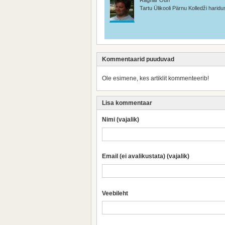
Tartu Ülikooli Pärnu Kolledži harid
Kommentaarid puuduvad
Ole esimene, kes artiklit kommenteerib!
Lisa kommentaar
Nimi (vajalik)
Email (ei avalikustata) (vajalik)
Veebileht