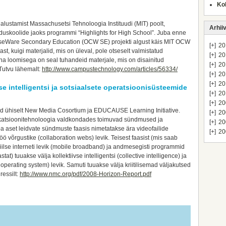
Ko
alustamist Massachusetsi Tehnoloogia Instituudi (MIT) poolt,
Arhii
riduskoolide jaoks programmi “Highlights for High School”. Juba enne
rseWare Secondary Education (OCW SE) projekti algust käis MIT OCW
[+]
20
ast, kuigi materjalid, mis on üleval, pole otseselt valmistatud
[+]
20
a loomisega on seal tuhandeid materjale, mis on disainitud
[+]
20
 Tutvu lähemalt:
http://www.campustechnology.com/articles/56334/
[+]
20
[+]
20
se intelligentsi ja sotsiaalsete operatsioonisüsteemide
[+]
20
[+]
20
sid ühiselt New Media Cosortium ja EDUCAUSE Learning Initiative.
[+]
20
ikatsioonitehnoloogia valdkondades toimuvad sündmused ja
[+]
20
 aset leidvate sündmuste faasis nimetatakse ära videofailide
[+]
20
ö võrgustike (collaboration webs) levik. Teisest faasist (mis saab
ilse interneti levik (mobile broadband) ja andmesegisti programmid
t) tuuakse välja kollektiivse intelligentsi (collective intelligence) ja
operating system) levik. Samuti tuuakse välja kriitilisemad väljakutsed
ressilt:
http://www.nmc.org/pdf/2008-Horizon-Report.pdf