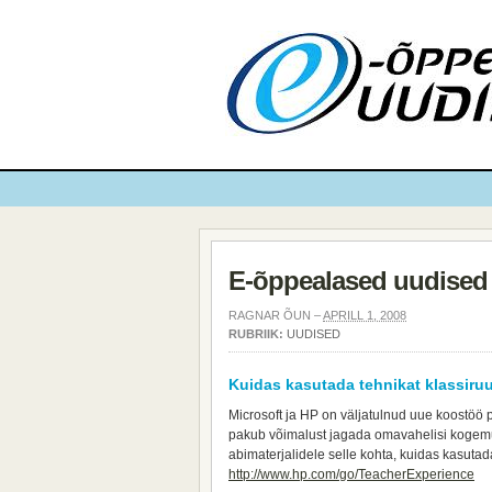
E-õppealased uudised
RAGNAR ÕUN –
APRILL 1, 2008
RUBRIIK:
UUDISED
Kuidas kasutada tehnikat klassiru
Microsoft ja HP on väljatulnud uue koostöö
pakub võimalust jagada omavahelisi kogemus
abimaterjalidele selle kohta, kuidas kasutad
http://www.hp.com/go/TeacherExperience