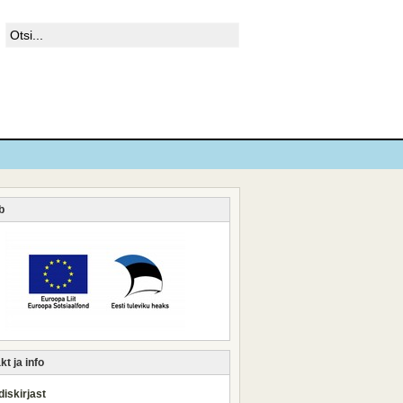
b
t ja info
iskirjast