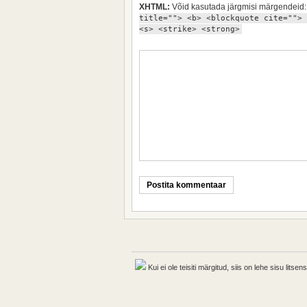
XHTML:
Võid kasutada järgmisi märgendeid
title=""> <b> <blockquote cite=""> 
<s> <strike> <strong>
Kui ei ole teisiti märgitud, siis on lehe sisu lits