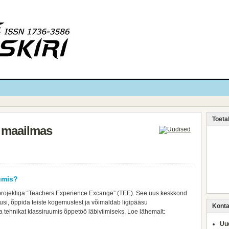
Toeta
 maailmas
umis?
 projektiga “Teachers Experience Excange” (TEE). See uus keskkond
i, õppida teiste kogemustest ja võimaldab ligipääsu
Kontak
a tehnikat klassiruumis õppetöö läbiviimiseks. Loe lähemalt:
Uud