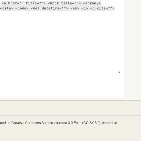
:
<a href="" title=""> <abbr title=""> <acronym
<cite> <code> <del datetime=""> <em> <i> <q cite="">
enseeritud Creative Commons Autorile viitamine 3.0 Eesti (CC BY 3.0) litsentsi all.