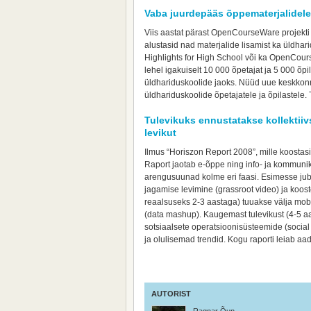
Vaba juurdepääs õppematerjalidele
Viis aastat pärast OpenCourseWare projekti 
alustasid nad materjalide lisamist ka üldha
Highlights for High School või ka OpenCou
lehel igakuiselt 10 000 õpetajat ja 5 000 õpil
üldhariduskoolide jaoks. Nüüd uue keskkonn
üldhariduskoolide õpetajatele ja õpilastele.
Tulevikuks ennustatakse kollektiiv
levikut
Ilmus “Horiszon Report 2008”, mille koosta
Raport jaotab e-õppe ning info- ja kommun
arengusuunad kolme eri faasi. Esimesse juba
jagamise levimine (grassroot video) ja koostö
reaalsuseks 2-3 aastaga) tuuakse välja mobi
(data mashup). Kaugemast tulevikust (4-5 aasta
sotsiaalsete operatsioonisüsteemide (social 
ja olulisemad trendid. Kogu raporti leiab aad
AUTORIST
Ragnar Õun