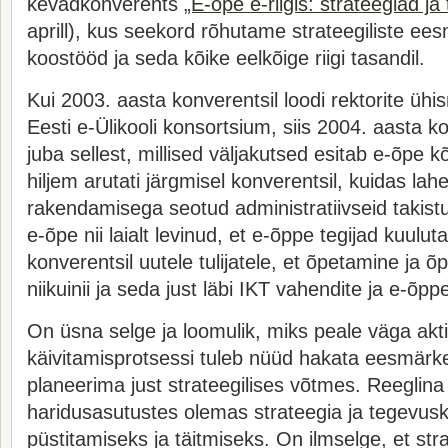
kevadkonverents
„E-õpe e-riigis: strateegiad ja
aprill), kus seekord rõhutame strateegiliste ees
koostööd ja seda kõike eelkõige riigi tasandil.
Kui 2003. aasta konverentsil loodi rektorite 
Eesti e-Ülikooli konsortsium, siis 2004. aasta k
juba sellest, millised väljakutsed esitab e-õpe 
hiljem arutati järgmisel konverentsil, kuidas l
rakendamisega seotud administratiivseid takistu
e-õpe nii laialt levinud, et e-õppe tegijad kuulut
konverentsil uutele tulijatele, et õpetamine ja
niikuinii ja seda just läbi IKT vahendite ja e-õpp
On üsna selge ja loomulik, miks peale väga akt
käivitamisprotsessi tuleb nüüd hakata eesmärke
planeerima just strateegilises võtmes. Reeglina
haridusasutustes olemas strateegia ja tegevu
püstitamiseks ja täitmiseks. On ilmselge, et str