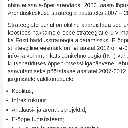
abita ei saa e-õpet arendada. 2006. aasta lõpus
Arenduskeskuse strateegia aastateks 2007 – 2
Strateegiate puhul on oluline kaardistada see ü
koostöös hakkame e-õppe strateegiat ellu viim
ka Eesti haridusstrateegia algatamiseks. E-õp
strateegiline eesmärk on, et aastal 2012 on e-
info- ja kommunikatsioonitehnoloogia (IKT) vahe
kutsehariduses õppeprotsessi igapäevane, lahu
saavutamiseks pööratakse aastatel 2007-2012
järgmistele valdkondadele:
Koolitus;
Infrastruktuur;
Analüüsi- ja arendusprojektid;
E-õppe tugisüsteem;