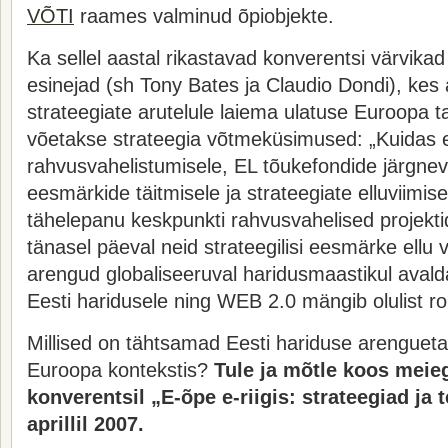
VÕTI
raames valminud õpiobjekte.
Ka sellel aastal rikastavad konverentsi värvika
esinejad (sh Tony Bates ja Claudio Dondi), ke
strateegiate arutelule laiema ulatuse Euroopa ta
võetakse strateegia võtmeküsimused: „Kuidas 
rahvusvahelistumisele, EL tõukefondide järgnev
eesmärkide täitmisele ja strateegiate elluviimis
tähelepanu keskpunkti rahvusvahelised projekti
tänasel päeval neid strateegilisi eesmärke ellu v
arengud globaliseeruval haridusmaastikul aval
Eesti haridusele ning WEB 2.0 mängib olulist ro
Millised on tähtsamad Eesti hariduse arengueta
Euroopa kontekstis?
Tule ja mõtle koos meieg
konverentsil „E-õpe e-riigis: strateegiad ja 
aprillil 2007.