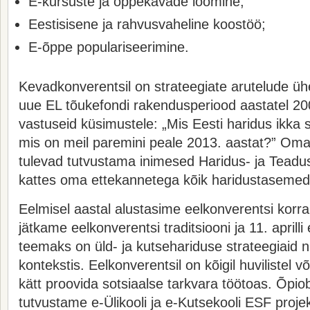
E-kursuste ja õppekavade loomine;
Eestisisene ja rahvusvaheline koostöö;
E-õppe populariseerimine.
Kevadkonverentsil on strateegiate arutelude ü
uue EL tõukefondi rakendusperiood aastatel 2
vastuseid küsimustele: „Mis Eesti haridus ikka s
mis on meil paremini peale 2013. aastat?” Oma 
tulevad tutvustama inimesed Haridus- ja Teadus
kattes oma ettekannetega kõik haridustasemed
Eelmisel aastal alustasime eelkonverentsi korral
jätkame eelkonverentsi traditsiooni ja 11. aprilli
teemaks on üld- ja kutsehariduse strateegiaid 
kontekstis. Eelkonverentsil on kõigil huvilistel v
kätt proovida sotsiaalse tarkvara töötoas. Õpiob
tutvustame e-Ülikooli ja e-Kutsekooli ESF proje