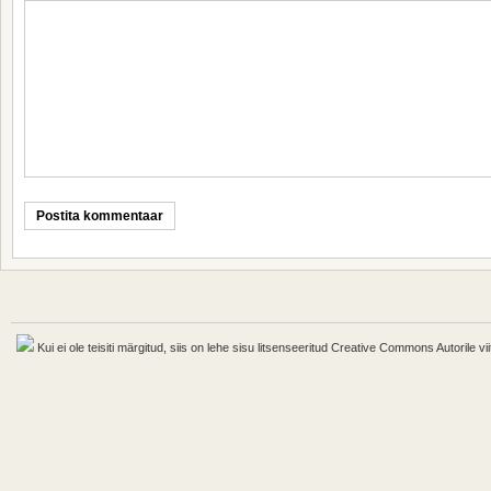
Kui ei ole teisiti märgitud, siis on lehe sisu litsenseeritud Creative Commons Autorile vii