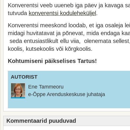
Konverentsi veeb uueneb iga päev ja kavaga s
tutvuda
konverentsi koduleheküljel
.
Konverentsi meeskond loodab, et iga osaleja lei
midagi huvitatavat ja põnevat, mida endaga kaa
seda entusiastlikult ellu viia, olenemata selles
koolis, kutsekoolis või kõrgkoolis.
Kohtumiseni päikselises Tartus!
AUTORIST
Ene Tammeoru
e-Õppe Arenduskeskuse juhataja
Kommentaarid puuduvad