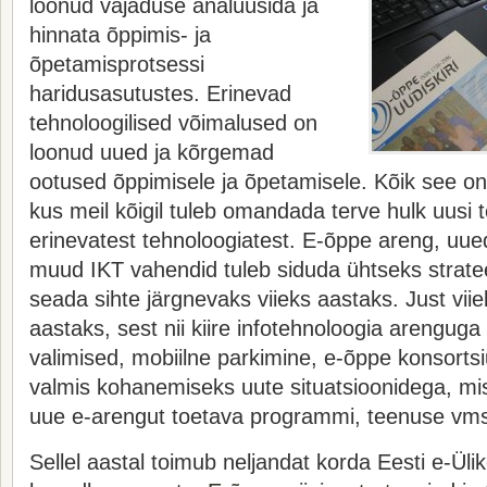
loonud vajaduse analüüsida ja
hinnata õppimis- ja
õpetamisprotsessi
haridusasutustes. Erinevad
tehnoloogilised võimalused on
loonud uued ja kõrgemad
ootused õppimisele ja õpetamisele. Kõik see on
kus meil kõigil tuleb omandada terve hulk uusi 
erinevatest tehnoloogiatest. E-õppe areng, uue
muud IKT vahendid tuleb siduda ühtseks stratee
seada sihte järgnevaks viieks aastaks. Just vii
aastaks, sest nii kiire infotehnoloogia arenguga 
valimised, mobiilne parkimine, e-õppe konsorts
valmis kohanemiseks uute situatsioonidega, m
uue e-arengut toetava programmi, teenuse vm
Sellel aastal toimub neljandat korda Eesti e-Ülik