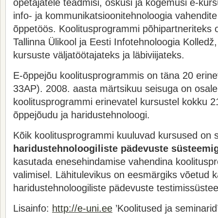
õpetajatele teadmisi, oskusi ja kogemusi e-kur
info- ja kommunikatsioonitehnoloogia vahendit
õppetöös. Koolitusprogrammi põhipartneriteks o
Tallinna Ülikool ja Eesti Infotehnoloogia Kolledž
kursuste väljatöötajateks ja läbiviijateks.
E-õppejõu koolitusprogrammis on täna 20 erine
33AP). 2008. aasta märtsikuu seisuga on osal
koolitusprogrammi erinevatel kursustel kokku 2
õppejõudu ja haridustehnoloogi.
Kõik koolitusprogrammi kuuluvad kursused on 
haridustehnoloogiliste pädevuste süsteemi
kasutada enesehindamise vahendina koolitusp
valimisel. Lähitulevikus on eesmärgiks võetud 
haridustehnoloogiliste pädevuste testimissüste
Lisainfo:
http://e-uni.ee
’Koolitused ja seminarid