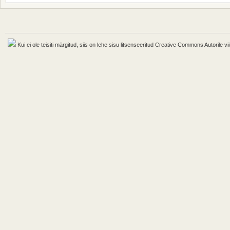
Kui ei ole teisiti märgitud, siis on lehe sisu litsenseeritud Creative Commons Autorile vii