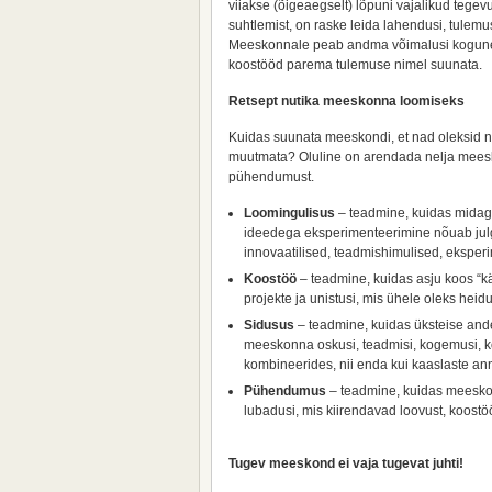
viiakse (õigeaegselt) lõpuni vajalikud tege
suhtlemist, on raske leida lahendusi, tulem
Meeskonnale peab andma võimalusi kogunem
koostööd parema tulemuse nimel suunata.
Retsept nutika meeskonna loomiseks
Kuidas suunata meeskondi, et nad oleksid nu
muutmata? Oluline on arendada nelja meesko
pühendumust.
Loomingulisus
– teadmine, kuidas midagi
ideedega eksperimenteerimine nõuab julg
innovaatilised, teadmishimulised, eksper
Koostöö
– teadmine, kuidas asju koos “kä
projekte ja unistusi, mis ühele oleks heidu
Sidusus
– teadmine, kuidas üksteise ande
meeskonna oskusi, teadmisi, kogemusi, ko
kombineerides, nii enda kui kaaslaste a
Pühendumus
– teadmine, kuidas meeskonn
lubadusi, mis kiirendavad loovust, koostö
Tugev meeskond ei vaja tugevat juhti!