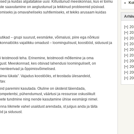
vused ja kuidas algatatakse uusi. Killustunud meeskonnas, kus ei toimu
Ko
uste saavutamine on aeglustunud ja tekkinud probleemid püsivad.
iseks ja omavaheliseks suhtlemiseks, et tekiks arusaam kuidas
Arhii
[+]
20
[+]
20
tikad – grupi suurust, eesmärke, võimalusi, piire ega nõrkusi
[+]
20
nnatööks vajalikku omadust – loomingulisust, koostööd, sidusust ja
[+]
20
[+]
20
[+]
20
 teistmoodi teha. Erinemine, teistmoodi mõtlemine ja oma
[+]
20
ust. Meeskonnad, kes otsivad lahendusi loominguliselt, on
[+]
20
imenteerivad ja õppimisvõimelised.
[+]
20
ima lükata”. Vajadus koostööks, et teostada ülesandeid,
[+]
20
tav.
id paremini kasutada. Oluline on üksteist täiendada,
mpetentsi, pühendumust, väärtusi ja ressursse oskuslikult
nnete tundmine ning nende kasutamine ühise eesmärgi nimel.
a liikmete vahel usaldust arendada, st julgus anda ja täita
öd ja sidusust.