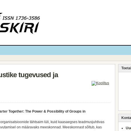
Toeta
stike tugevused ja
arter Together: The Power & Possibility of Groups in
Kontak
organisatsioonide tähtsaim lüli, kuid kaasaegses teadmusjuhtivas
aavutamisel on määravaks meeskonnad. Meeskonnast sõltub, kas
Uud