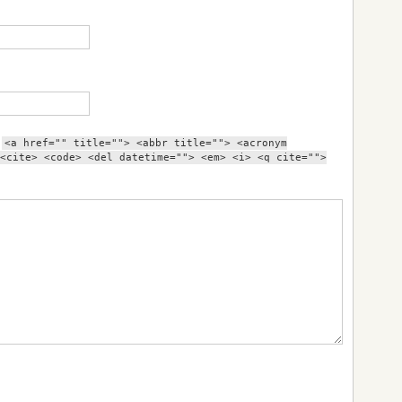
:
<a href="" title=""> <abbr title=""> <acronym
<cite> <code> <del datetime=""> <em> <i> <q cite="">