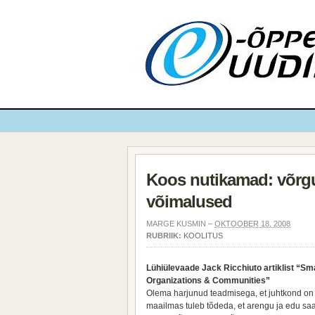
Koos nutikamad: võrgu
võimalused
MARGE KUSMIN –
OKTOOBER 18, 2008
RUBRIIK:
KOOLITUS
Lühiülevaade Jack Ricchiuto artiklist “Sm
Organizations & Communities”
Olema harjunud teadmisega, et juhtkond on 
maailmas tuleb tõdeda, et arengu ja edu s