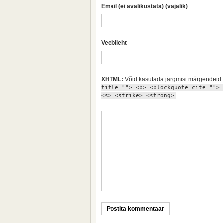
Email (ei avalikustata) (vajalik)
Veebileht
XHTML:
Võid kasutada järgmisi märgendeid
title=""> <b> <blockquote cite=""> 
<s> <strike> <strong>