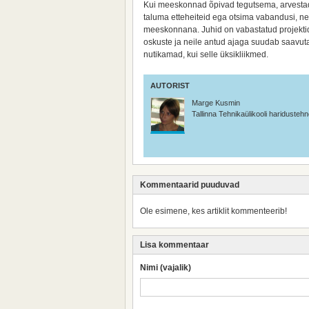
Kui meeskonnad õpivad tegutsema, arvestad
taluma etteheiteid ega otsima vabandusi, n
meeskonnana. Juhid on vabastatud projekt
oskuste ja neile antud ajaga suudab saavu
nutikamad, kui selle üksikliikmed.
AUTORIST
Marge Kusmin
Tallinna Tehnikaülikooli haridustehno
Kommentaarid puuduvad
Ole esimene, kes artiklit kommenteerib!
Lisa kommentaar
Nimi (vajalik)