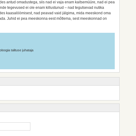
es antud omadustega, siis nad ei vaja enam kaitsemüüre, nad ei pea
ende tegevused ei ole enam killustunud – nad tegutsevad nutika
ides kaasalöömisest, nad peavad vaid jälgima, mida meeskond oma
tada. Juhid ei pea meeskonna eest mõtlema, sest meeskonnad on
loogia talituse juhataja