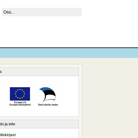
b
t ja info
iskirjast