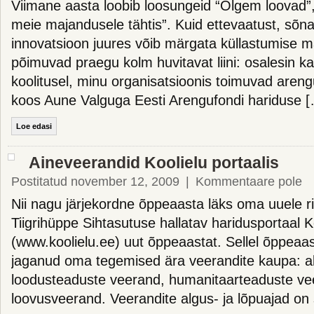
Viimane aasta loobib loosungeid “Olgem loovad”,
meie majandusele tähtis”. Kuid ettevaatust, sõna
innovatsioon juures võib märgata küllastumise 
põimuvad praegu kolm huvitavat liini: osalesin k
koolitusel, minu organisatsioonis toimuvad aren
koos Aune Valguga Eesti Arengufondi hariduse 
Loe edasi
Aineveerandid Koolielu portaalis
Postitatud november 12, 2009
|
Kommentaare pole
Nii nagu järjekordne õppeaasta läks oma uuele ri
Tiigrihüppe Sihtasutuse hallatav haridusportaal K
(www.koolielu.ee) uut õppeaastat. Sellel õppeaas
jaganud oma tegemised ära veerandite kaupa: al
loodusteaduste veerand, humanitaarteaduste ve
loovusveerand. Veerandite algus- ja lõpuajad on