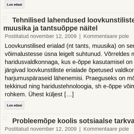
Loe edasi
Tehnilised lahendused loovkunstiliste
muusika ja tantsuõppe näitel
Postitatud november 12, 2009
|
Kommentaare pole
Loovkunstilised erialad (nt tants, muusika) on se
võimalustesse üsna leigelt suhtunud. Võrreldes 
haridusvaldkonnaga, kus e-õppe kasutamisel on l
järgivad loovkunstiliste erialade õpetused valdk
harjumuspäraseid lähenemisi. Praeguseks on mõn
tekkinud ning haridustehnoloogia, sh e-õppe või
rohkem. Ühest küljest […]
Loe edasi
Probleemõpe koolis sotsiaalse tarkv
Postitatud november 12, 2009
|
Kommentaare pole