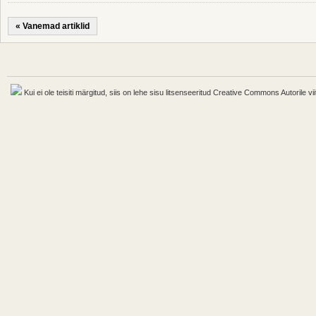
« Vanemad artiklid
Kui ei ole teisiti märgitud, siis on lehe sisu litsenseeritud Creative Commons Autorile vii