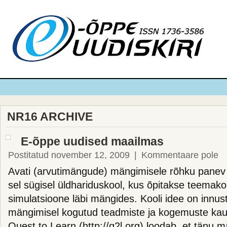
NR16 ARCHIVE
E-õppe uudised maailmas
Postitatud november 12, 2009
|
Kommentaare pole
Avati (arvutimängude) mängimisele rõhku panev 
sel sügisel üldhariduskool, kus õpitakse teemak
simulatsioone läbi mängides. Kooli idee on innu
mängimisel kogutud teadmiste ja kogemuste ka
Quest to Learn (http://q2l.org) loodab, et tänu