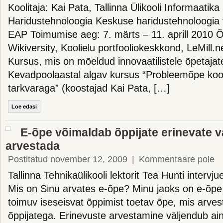
Koolitaja: Kai Pata, Tallinna Ülikooli Informaatika 
Haridustehnoloogia Keskuse haridustehnoloogia
EAP Toimumise aeg: 7. märts – 11. aprill 2010 
Wikiversity, Koolielu portfooliokeskkond, LeMill.n
Kursus, mis on mõeldud innovaatilistele õpetajat
Kevadpoolaastal algav kursus “Probleemõpe kool
tarkvaraga” (koostajad Kai Pata, […]
Loe edasi
E-õpe võimaldab õppijate erinevate 
arvestada
Postitatud november 12, 2009
|
Kommentaare pole
Tallinna Tehnikaülikooli lektorit Tea Hunti interv
Mis on Sinu arvates e-õpe? Minu jaoks on e-õpe
toimuv iseseisvat õppimist toetav õpe, mis arves
õppijatega. Erinevuste arvestamine väljendub ai