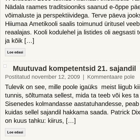
Nädala raames traditsiooniks saanud e-õppe päe
võimaluste ja perspektiividega. Terve päeva jooks
Hiiumaa Ametikooli saalis toimunud üritusel vee
reaalajas. Kooli kodulehel ja listides oli aegsast
ja kõik […]
Loe edasi
Muutuvad kompetentsid 21. sajandil
Postitatud november 12, 2009
|
Kommentaare pole
Tulevik on see, mille poole igaüks meist liigub ki
tunnis, sõltumata sellest, mida ta teeb või kes ta
Sisenedes kolmandasse aastatuhandesse, peab 
kuidas sellel sajandil hakkama saada. Patrick Dixo
on kuus tahku: kiirus, […]
Loe edasi