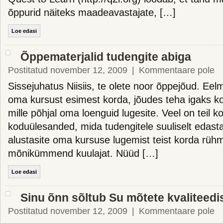
õppurid näiteks maadeavastajate, […]
Loe edasi
Õppematerjalid tudengite abiga
Postitatud november 12, 2009
|
Kommentaare pole
Sissejuhatus Niisiis, te olete noor õppejõud. Eelm
oma kursust esimest korda, jõudes teha igaks ko
mille põhjal oma loenguid lugesite. Veel on teil k
koduülesanded, mida tudengitele suuliselt edast
alustasite oma kursuse lugemist teist korda rüh
mõnikümmend kuulajat. Nüüd […]
Loe edasi
Sinu õnn sõltub Su mõtete kvaliteedi
Postitatud november 12, 2009
|
Kommentaare pole