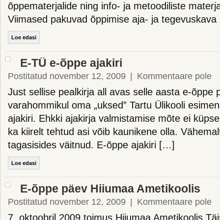
õppematerjalide ning info- ja metoodiliste materj
Viimased pakuvad õppimise aja- ja tegevuskava 
Loe edasi
E-TÜ e-õppe ajakiri
Postitatud november 12, 2009
|
Kommentaare pole
Just sellise pealkirja all avas selle aasta e-õppe 
varahommikul oma „uksed” Tartu Ülikooli esime
ajakiri. Ehkki ajakirja valmistamise mõte ei küps
ka kiirelt tehtud asi võib kaunikene olla. Vähemalt
tagasisides väitnud. E-õppe ajakiri […]
Loe edasi
E-õppe päev Hiiumaa Ametikoolis
Postitatud november 12, 2009
|
Kommentaare pole
7. oktoobril 2009 toimus Hiiumaa Ametikoolis Tä